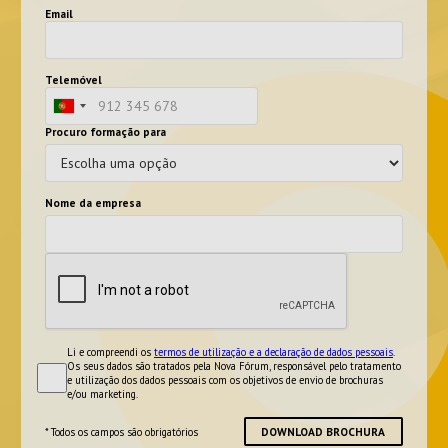
Email
Telemóvel
Procuro formação para
Nome da empresa
Li e compreendi os
termos de utilização e a declaração de dados pessoais
.
Os seus dados são tratados pela Nova Fórum, responsável pelo tratamento
e utilização dos dados pessoais com os objetivos de envio de brochuras
e/ou marketing.
DOWNLOAD BROCHURA
* Todos os campos são obrigatórios