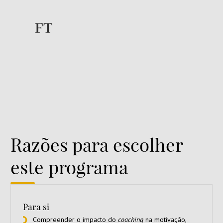
trazendo os líderes para o topo
9
#
Programas Customizados no mundo
20
#
Programas Abertos no mundo
Razões para escolher
este programa
Para si
Compreender o impacto do
coaching
na motivação,